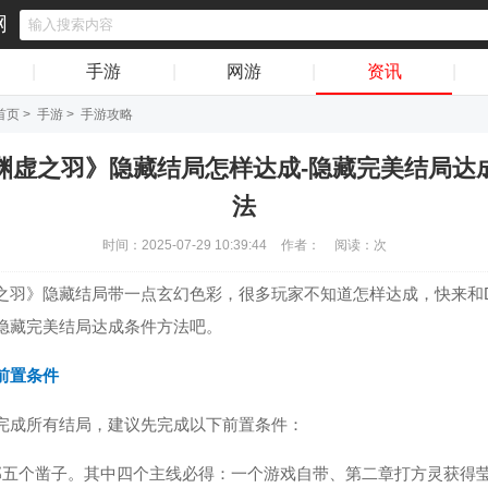
网
|
手游
|
网游
|
资讯
|
首页
>
手游
>
手游攻略
渊虚之羽》隐藏结局怎样达成-隐藏完美结局达
法
时间：2025-07-29 10:39:44
作者：
阅读：
次
之羽》隐藏结局带一点玄幻色彩，很多玩家不知道怎样达成，快来和
隐藏完美结局达成条件方法吧。
前置条件
完成所有结局，建议先完成以下前置条件：
部五个凿子。其中四个主线必得：一个游戏自带、第二章打方灵获得