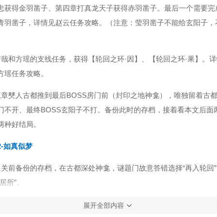
忠获得金羽凿子、第四章打真龙天子获得赤羽凿子。最后一个需要完
青羽凿子，详情见赵云任务攻略。（注意：莹羽凿子不能给玄阳子，
有哉和方瑶的支线任务，获得【轮回之环·因】、【轮回之环·果】。
方瑶任务攻略。
五章僰人古都推到最后BOSS房门前（封印之地神龛），唯独留着古
门不开、最终BOSS玄阳子不打。备份此时的存档，接着看本文后面
两种好结局。
-如真似梦
通关前备份的存档，在古都深处神龛，谜题门故意答错选择“再入轮回
居所”。
展开全部内容