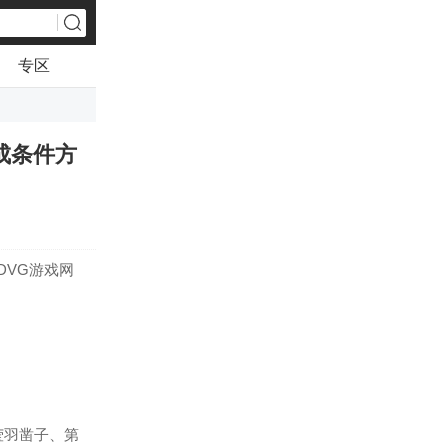
专区
成条件方
DVG游戏网
莹羽凿子、第