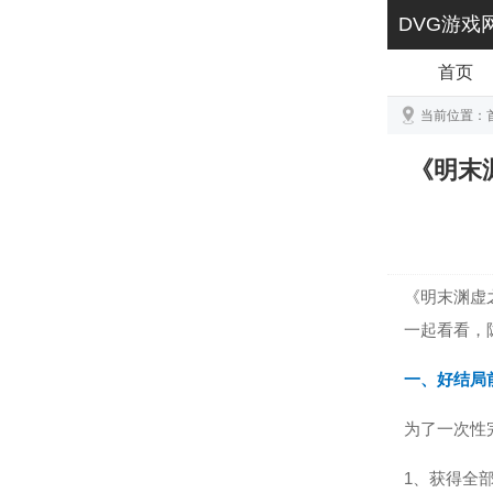
DVG游戏
首页
当前位置：
《明末
《明末渊虚
一起看看，
一、好结局
为了一次性
1、获得全