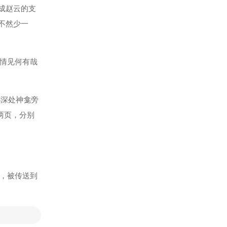
成赵云的支
不然少一
详情见何有哉
都深处神龛旁
两页，分别
”，被传送到