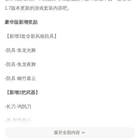
1.7版本更新的游戏套装内容吧。
豪华版新增奖励
【新增3套全新风格防具】
-防具·鱼龙光舞
-防具·鱼龙夜舞
-防具·幽竹暮云
【新增2把武器】
-长刀·鸿鹄刀
-斧·百节盘山
展开全部内容