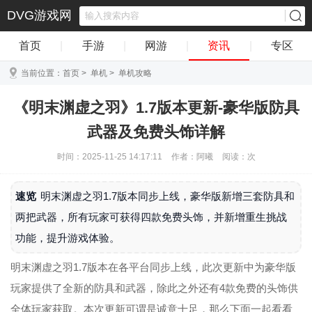
DVG游戏网
首页
|
手游
|
网游
|
资讯
|
专区
当前位置：
首页
>
单机
>
单机攻略
《明末渊虚之羽》1.7版本更新-豪华版防具
武器及免费头饰详解
时间：2025-11-25 14:17:11
作者：阿曦
阅读：
次
速览
明末渊虚之羽1.7版本同步上线，豪华版新增三套防具和
两把武器，所有玩家可获得四款免费头饰，并新增重生挑战
功能，提升游戏体验。
明末渊虚之羽1.7版本在各平台同步上线，此次更新中为豪华版
玩家提供了全新的防具和武器，除此之外还有4款免费的头饰供
全体玩家获取。本次更新可谓是诚意十足，那么下面一起看看