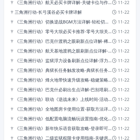
《三角洲行动》航天必买卡牌详解-关键卡位与作用介绍
11-22
三角洲行动-长弓溪谷必买卡牌详解
11-22
《三角洲行动》切换逆战BGM方法详解-轻松切换游戏音乐
11-22
《三角洲行动》零号大坝必买卡推荐-零号大坝关键卡位详解
11-22
《三角洲行动》巴克什渡鸦之眼刷新点位详解-稀有掉落位置全攻略
11-22
《三角洲行动》航天基地渡鸦之眼刷新点位详解-航天基地渡鸦之眼位置全解析
11-22
《三角洲行动》监狱浮力设备刷新点位详解-浮力补偿设备位置全攻略
11-22
《三角洲行动》典狱长任务触发攻略-典狱长任务触发方式详解
11-22
《三角洲行动》烽火地带快速升级攻略-稳健策略助力高效升级
11-22
《三角洲行动》巴克什必刷出生点详解-巴别塔刷新机制解析
11-22
《三角洲行动》联动《逆战未来》上线时间-活动详情介绍
11-22
《三角洲行动》全地图房卡使用位置-获取方法详解
11-22
《三角洲行动》低配置电脑流畅玩设置指南-优化技巧详解
11-22
《三角洲行动》新年快乐语音获取攻略-登录即可领取丰厚奖励
11-22
《三角洲行动》二级监狱权限卡使用指南-关键房间及物资点解析
11-22