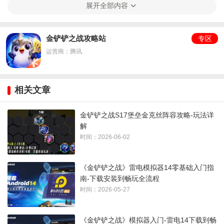
展开全部内容
三、强化果实
1、
希维尔：
出血
金铲铲之战攻略站
专区
运营商：腾讯
2、
石头人：
自私自利
相关文章
金铲铲之战S17堡垒金克丝阵容攻略-玩法详
解
时间：2026-06-02
四、强化符文
《金铲铲之战》雷电模拟器14零基础入门指
拿辅助追3的海克斯
南-下载安装到畅玩全流程
时间：2026-05-27
《金铲铲之战》模拟器入门-雷电14下载到畅