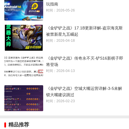
玩指南
时间：2026-05-26
五、核心装备推荐
1、
希维尔：
青龙刀、无尽、破防者
《金铲铲之战》17.1B更新详解-盗宗海克斯
被禁新星九五崛起
2、
石头人：
板甲、狂徒、反甲
时间：2026-04-18
3、
慎：
薄暮、日炎
《金铲铲之战》传奇永不灭-铲S16新棋子即
将登场
4、
炸弹人：
羊刀、法爆、虚空之杖
时间：2026-04-13
《金铲铲之战》空城大嘴运营详解-3-5未解
锁大嘴建议跳过
时间：2026-02-23
六、过渡思路
精品推荐