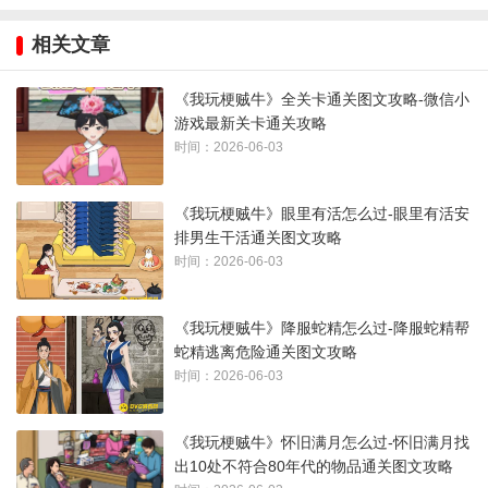
相关文章
《我玩梗贼牛》全关卡通关图文攻略
《我玩梗贼牛》全关卡通关图文攻略-微信小
结婚找
同桌的
拒绝啃
排队入
拒绝喝
智娶新
游戏最新关卡通关攻略
人
你
老2
宫
酒
娘
时间：2026-06-03
桥洞老
小丽相
吃光面
怀旧满
降服蛇
眼里有
《我玩梗贼牛》眼里有活怎么过-眼里有活安
人
亲
条
月
精
活
排男生干活通关图文攻略
时间：2026-06-03
《我玩梗贼牛》降服蛇精怎么过-降服蛇精帮
蛇精逃离危险通关图文攻略
时间：2026-06-03
《我玩梗贼牛》怀旧满月怎么过-怀旧满月找
出10处不符合80年代的物品通关图文攻略