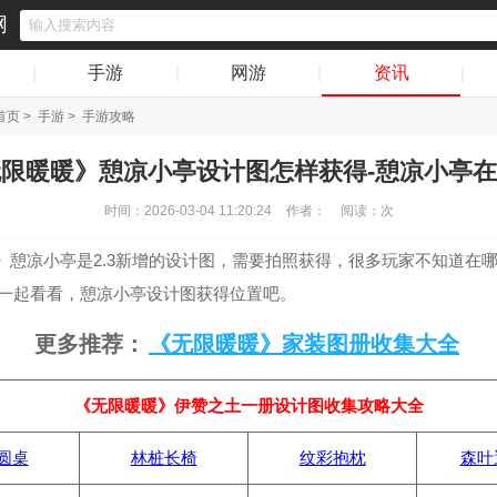
网
|
手游
|
网游
|
资讯
|
首页
>
手游
>
手游攻略
限暖暖》憩凉小亭设计图怎样获得-憩凉小亭
时间：2026-03-04 11:20:24
作者：
阅读：
次
》憩凉小亭是2.3新增的设计图，需要拍照获得，很多玩家不知道在
网一起看看，憩凉小亭设计图获得位置吧。
更多推荐：
《无限暖暖》家装图册收集大全
《无限暖暖》伊赞之土一册设计图收集攻略大全
圆桌
林桩长椅
纹彩抱枕
森叶