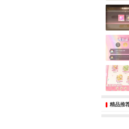
《无限暖暖
1、憩凉小
地图进入方
精品推