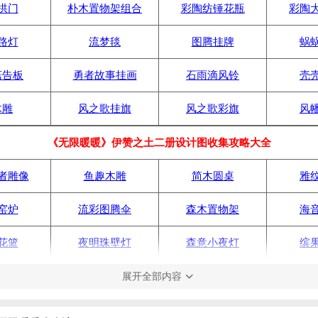
拱门
朴木置物架组合
彩陶纺锤花瓶
彩陶
路灯
流梦毯
图腾挂牌
蜗
菇告板
勇者故事挂画
石雨滴风铃
壳
木雕
风之歌挂旗
风之歌彩旗
风
《无限暖暖》伊赞之土二册设计图收集攻略大全
者雕像
鱼趣木雕
简木圆桌
雅
窑炉
流彩图腾伞
森木置物架
海
花篮
夜明珠壁灯
森意小夜灯
缤
涂鸦板
大力传说挂画
海音风铃
海
展开全部内容
祷挂饰
串串筒
硬壳子布篮
木的