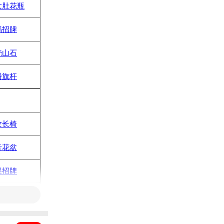
大肚花瓶
蜗招牌
壳山石
幡旗杆
纹长椅
音花盆
果招牌
音挂饰
地箭靶