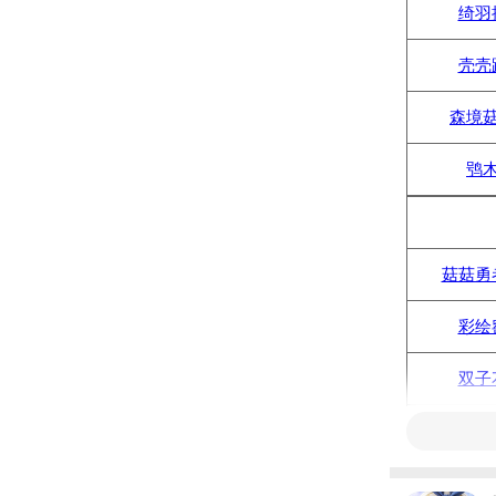
绮羽
壳壳
森境
鸮
菇菇勇
彩绘
双子
森境
菇菇祝