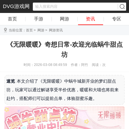
DVG游戏网
首页
|
手游
|
网游
|
资讯
|
专区
当前位置：
首页
>
网游
>
网游资讯
《无限暖暖》奇想日常-欢迎光临蜗牛甜点
坊
时间：2026-03-08 08:49:59
作者：阿竹
阅读：
次
速览
本文介绍了《无限暖暖》中蜗牛城新开业的梦幻甜点
坊，玩家可以通过解谜享受半价优惠，暖暖和大喵也将前来
赴约，搭配师们可以提前点单，体验甜蜜乐趣。