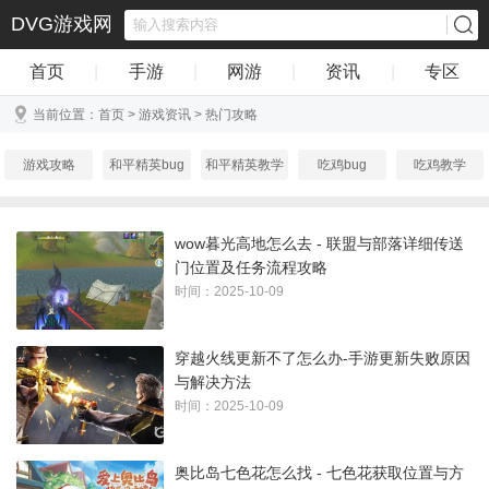
DVG游戏网
首页
|
手游
|
网游
|
资讯
|
专区
当前位置：
首页
>
游戏资讯
>
热门攻略
游戏攻略
和平精英bug
和平精英教学
吃鸡bug
吃鸡教学
天涯明月刀
热门攻略
游戏美图
业界快讯
游戏心得
wow暮光高地怎么去 - 联盟与部落详细传送
门位置及任务流程攻略
时间：2025-10-09
穿越火线更新不了怎么办-手游更新失败原因
与解决方法
时间：2025-10-09
奥比岛七色花怎么找 - 七色花获取位置与方