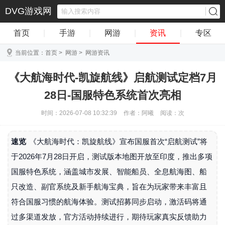
DVG游戏网
首页
|
手游
|
网游
|
资讯
|
专区
当前位置：
首页
>
网游
>
网游资讯
《大航海时代-凯旋航线》启航测试定档7月
28日-国服特色系统首次亮相
时间：2026-07-08 10:32:39
作者：阿曦
阅读：
次
速览
《大航海时代：凯旋航线》宣布国服首次“启航测试”将
于2026年7月28日开启，测试版本地图开放至印度，推出多项
国服特色系统，涵盖城市发展、智能船员、全息航海图、船
只改造、副官系统及新手航海宝典，旨在为玩家带来丰富且
符合国服习惯的航海体验。测试招募同步启动，激活码将通
过多渠道发放，官方活动持续进行，期待玩家真实反馈助力