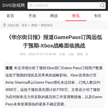
DVG游戏网
首页
|
手游
|
网游
|
资讯
|
专区
当前位置：
首页
>
网游
>
网游资讯
《华尔街日报》报道GamePass订阅远低
于预期-Xbox战略面临挑战
时间：2026-07-07 19:46:06
作者：小岚
阅读：
次
速览
本文详细分析了微软Xbox部门Game Pass订阅用户数量
远低于预期的现状及其带来的战略影响。Xbox首席执行官
Asha Sharma承认Game Pass增长未达目标，订阅人数仅约
3000万，远低于微软原先预计的7700万。文章还介绍了微软
为应对财务压力所采取的裁员和工作室调整措施，以及Game
Pass未来发展面临的诸多不确定因素。