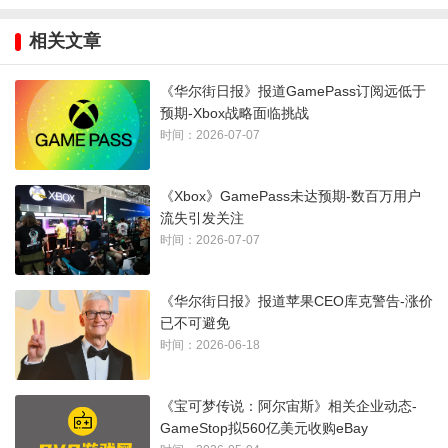
亿，而现阶段看来这几乎不可能实现。
相关文章
本周，微软宣布Xbox部门在本财年将有3200名员工面临裁员，
《华尔街日报》报道GamePass订阅远低于
其中1600人立即离职，其余人随后跟进——这让数千名员工陷
预期-Xbox战略面临挑战
入了可能长达数月的焦虑等待。
时间：2026-07-07
作为削减开支的一部分，微软已经放弃了四家工作室，这些工
《Xbox》GamePass未达预期-数百万用户
作室是在Phil Spencer时代为了通过新游戏加强Game Pass阵容
流失引发关注
而引入的，另有一家工作室正在洽谈出售或关闭事宜。
时间：2026-07-07
在给员工的一封邮件中，Sharma承认微软的游戏策略已经失
《华尔街日报》报道苹果CEO库克警告-涨价
败，而这一失败的关键部分与Game Pass有关。
已不可避免
时间：2026-06-18
“我们今天的业务并不健康，”Sharma表示。“我们的利润率比同
类平台和发行业务低3到10倍。我们在进入第九世代时，装机量
《宝可梦传说：阿尔宙斯》相关企业动态-
较小且成本结构较高。为了增长，我们押注于Game Pass、多
GameStop拟560亿美元收购eBay
平台策略以及更广泛的内容组合。虽然这些业务创造了显著的