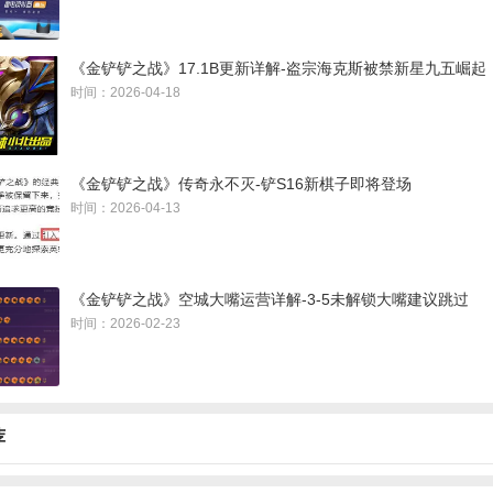
《金铲铲之战》17.1B更新详解-盗宗海克斯被禁新星九五崛起
时间：2026-04-18
《金铲铲之战》传奇永不灭-铲S16新棋子即将登场
时间：2026-04-13
重点说一下最佳好友（金银）都加强挺多，比较克制物理系阵容，如
到2-1，打连胜会更强；还有就是2-1暮光试炼，铲铲的强度不是非常
《金铲铲之战》空城大嘴运营详解-3-5未解锁大嘴建议跳过
分看到还是必拿的，毕竟BUG修复了，德玛现在玩的人也不是很多
时间：2026-02-23
荐