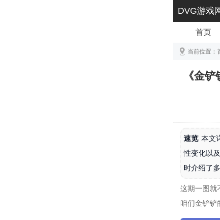
DVG游戏
首页
当前位置：
《金铲
速览
本文
性变化以
时介绍了
这期一图就
咱们金铲铲