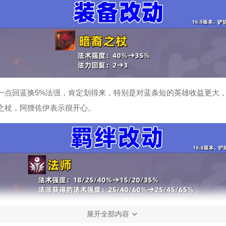
一点回蓝换5%法强，肯定划得来，特别是对蓝条短的英雄收益更大，
之杖，阿狸佐伊表示很开心。
展开全部内容
高法阵容要崛起的节奏，有法转必拿，解锁了塞拉斯，再找两星草人