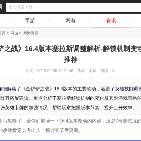
网
|
手游
|
网游
|
资讯
|
首页
>
网游
>
网游资讯
铲之战》16.4版本塞拉斯调整解析-解锁机制变
推荐
时间：2026-02-09 10:31:46
作者：南风
阅读：
次
详细解读了《金铲铲之战》16.4版本的主要改动，涵盖了英雄技能调
及阵容搭配建议。重点分析了塞拉斯解锁机制的变化及其对游戏策略
多张英雄卡牌的加强情况，帮助玩家把握版本节奏，提升上分效率。
不写攻略了，给你们解读一下16.4版本改动的内容，这是7号测试服
的改动肯定会有出入，预计春节后更新。