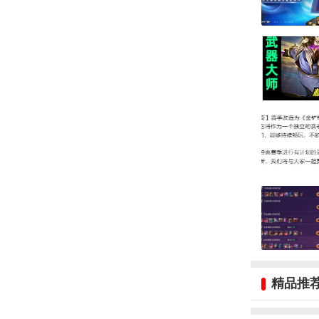
一图解读：
的阶段调整
分，要是上
也更少了。
精品推