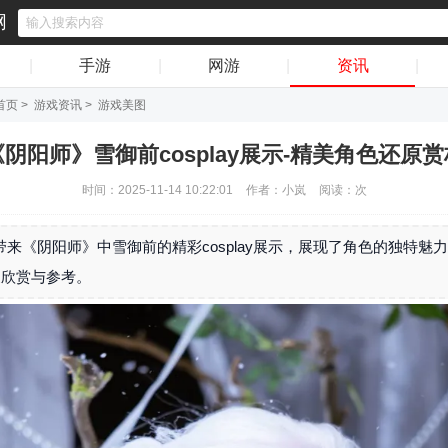
网
|
手游
|
网游
|
资讯
|
首页
>
游戏资讯
>
游戏美图
《阴阳师》雪御前cosplay展示-精美角色还原赏
时间：2025-11-14 10:22:01
作者：小岚
阅读：
次
带来《阴阳师》中雪御前的精彩cosplay展示，展现了角色的独特魅
家欣赏与参考。