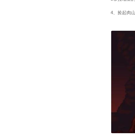
4、捡起肉