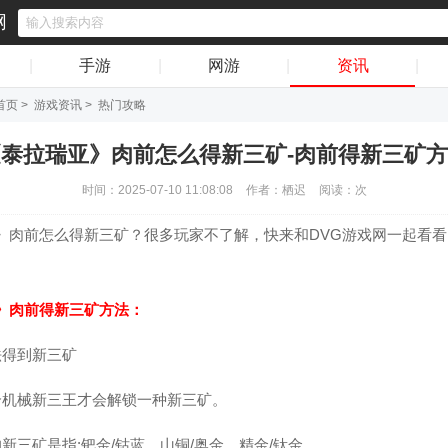
网
|
手游
|
网游
|
资讯
|
首页
>
游戏资讯
>
热门攻略
泰拉瑞亚》肉前怎么得新三矿-肉前得新三矿
时间：2025-07-10 11:08:08
作者：栖迟
阅读：
次
》肉前怎么得新三矿？很多玩家不了解，快来和DVG游戏网一起看
。
》肉前得新三矿方法：
法得到新三矿
个机械新三王才会解锁一种新三矿。
新三矿是指:钯金/钴蓝、山铜/奥金、精金/钛金。