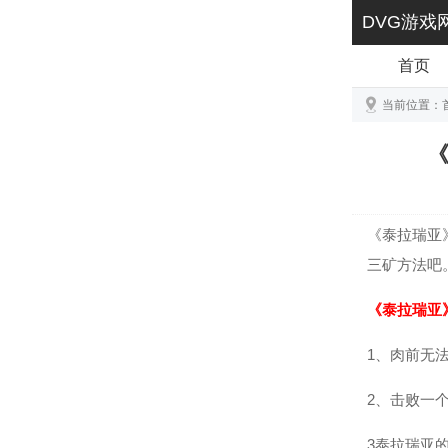
DVG游戏
首页
当前位置：
《
《泰拉瑞亚
三矿方法吧
《泰拉瑞亚
1、肉前无
2、击败一
3泰拉瑞亚的