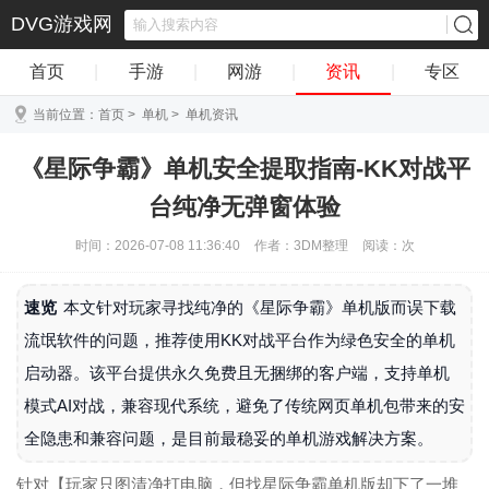
DVG游戏网
首页
|
手游
|
网游
|
资讯
|
专区
当前位置：
首页
>
单机
>
单机资讯
《星际争霸》单机安全提取指南-KK对战平
台纯净无弹窗体验
时间：2026-07-08 11:36:40
作者：3DM整理
阅读：
次
速览
本文针对玩家寻找纯净的《星际争霸》单机版而误下载
流氓软件的问题，推荐使用KK对战平台作为绿色安全的单机
启动器。该平台提供永久免费且无捆绑的客户端，支持单机
模式AI对战，兼容现代系统，避免了传统网页单机包带来的安
全隐患和兼容问题，是目前最稳妥的单机游戏解决方案。
针对【玩家只图清净打电脑，但找星际争霸单机版却下了一堆