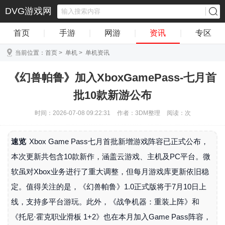
DVG游戏网
首页
|
手游
|
网游
|
资讯
|
专区
当前位置：
首页
>
单机
>
单机资讯
《幻兽帕鲁》加入XboxGamePass-七月首
批10款新游公布
时间：2026-07-08 09:22:31
作者：3DM整理
阅读：
次
速览
Xbox Game Pass七月首批新增游戏阵容已正式公布，
本次更新共包含10款新作，涵盖云游戏、主机及PC平台。微
软虽对Xbox业务进行了重大调整，但每月游戏库更新依旧稳
定。值得关注的是，《幻兽帕鲁》1.0正式版将于7月10日上
线，支持多平台游玩。此外，《战争机器：重装上阵》和
《托尼·霍克职业滑板 1+2》也在本月加入Game Pass阵容，