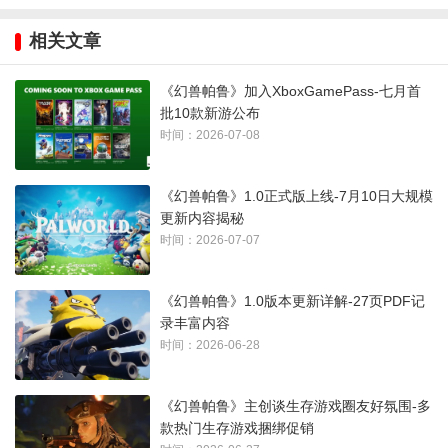
入库游戏——《Ascend to Zero》，将于7月13日上线。
相关文章
《幻兽帕鲁》加入XboxGamePass-七月首
批10款新游公布
时间：2026-07-08
《幻兽帕鲁》1.0正式版上线-7月10日大规模
更新内容揭秘
时间：2026-07-07
《幻兽帕鲁》1.0版本更新详解-27页PDF记
完整列表如下：
录丰富内容
时间：2026-06-28
• 《战争机器：重装上阵》（云游戏、XSX/S、掌机、PC）– 7
月9日 – Game Pass Premium、Game Pass Ultimate和PC
《幻兽帕鲁》主创谈生存游戏圈友好氛围-多
Game Pass
款热门生存游戏捆绑促销