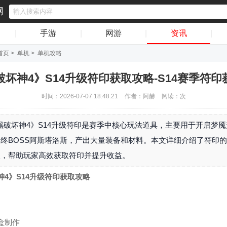
网
|
手游
|
网游
|
资讯
|
首页
>
单机
>
单机攻略
破坏神4》S14升级符印获取攻略-S14赛季符印
时间：2026-07-07 18:48:21
作者：阿赫
阅读：
次
黑破坏神4》S14升级符印是赛季中核心玩法道具，主要用于开启梦
终BOSS阿斯塔洛斯，产出大量装备和材料。本文详细介绍了符印
项，帮助玩家高效获取符印并提升收益。
神4》S14升级符印获取攻略
盒制作