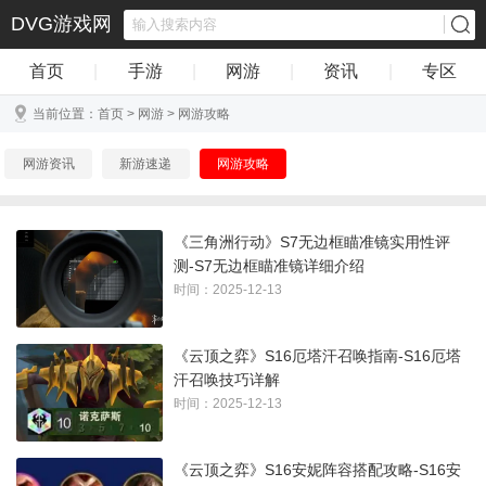
DVG游戏网
首页
|
手游
|
网游
|
资讯
|
专区
当前位置：
首页
>
网游
>
网游攻略
网游资讯
新游速递
网游攻略
《三角洲行动》S7无边框瞄准镜实用性评
测-S7无边框瞄准镜详细介绍
时间：2025-12-13
《云顶之弈》S16厄塔汗召唤指南-S16厄塔
汗召唤技巧详解
时间：2025-12-13
《云顶之弈》S16安妮阵容搭配攻略-S16安