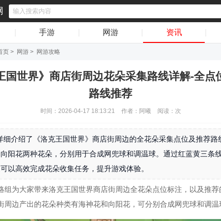
网
|
手游
|
网游
|
资讯
|
首页
>
网游
>
网游攻略
王国世界》商店街周边花朵采集路线详解-全点
路线推荐
时间：2026-04-17 18:13:21
作者：阿曦
阅读：
次
详细介绍了《洛克王国世界》商店街周边的全花朵采集点位及推荐路
和向阳花两种花朵，分别用于合成网兜球和调温球。通过红蓝黄三条
家可以高效完成花朵收集任务，提升游戏体验。
略组为大家带来洛克王国世界商店街周边全花朵点位标注，以及推荐
街周边产出的花朵种类有海神花和向阳花，可分别合成网兜球和调温