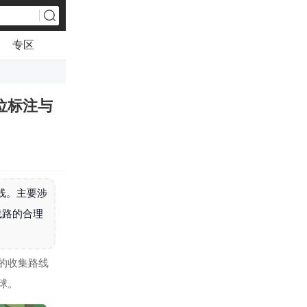
专区
位标注与
线。主要涉
线路的合理
的收集路线
球。