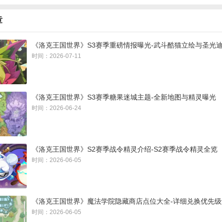
章
《洛克王国世界》S3赛季重磅情报曝光-武斗酷猫立绘与圣光
时间：2026-07-11
《洛克王国世界》S3赛季糖果迷城主题-全新地图与精灵曝光
时间：2026-06-24
世界》商店街周边全花朵采集路线
《洛克王国世界》S2赛季战令精灵介绍-S2赛季战令精灵全览
时间：2026-06-05
的花朵收集主要由红蓝黄三条线路构成，其中红色线路需要先传送到
再跟随线路收集，到达尽头后，再传送回炼金瓮，跟随蓝色路线继续
街周边的魔力之源，跟随黄色路线完成收集。
《洛克王国世界》魔法学院隐藏商店点位大全-详细兑换优先级
时间：2026-06-05