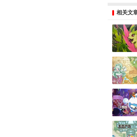
相关文
《洛克王国
路线推荐：
商店街周边
的炼金瓮，
传送到商店