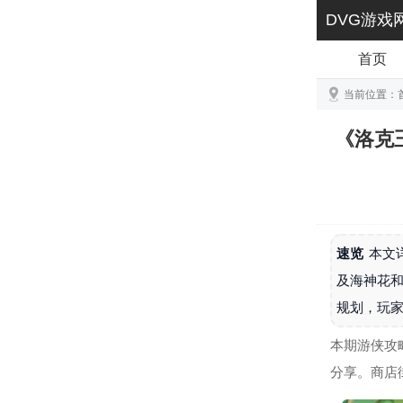
DVG游戏
首页
当前位置：
《洛克
速览
本文
及海神花
规划，玩
本期游侠攻
分享。商店