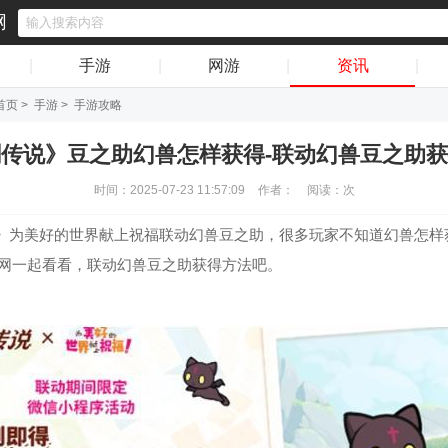
网
|
手游
|
网游
|
资讯
|
首页
>
手游
>
手游攻略
传说》豆之助幻兽怎样获得-联动幻兽豆之助
时间：2025-07-23 11:57:09
作者：
阅读：
次
》为美好的世界献上祝福联动幻兽豆之助，很多玩家不知道幻兽怎样
戏网一起看看，联动幻兽豆之助获得方法吧。