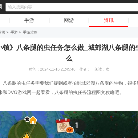
网
|
手游
|
网游
|
资讯
|
首页
>
手游
>
手游攻略
小镇》八条腿的虫任务怎么做_城郊湖八条腿的
么
时间：2024-11-16 21:45:46
作者：
阅读：
次
》八条腿的虫任务需要我们捉到或者拍到城郊湖八条腿的生物，很多
来和DVG游戏网一起看看，八条腿的虫任务流程图文攻略吧。