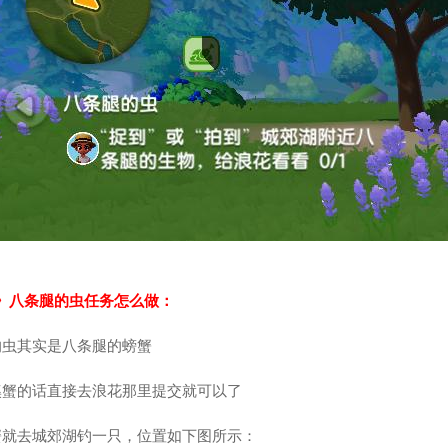
》八条腿的虫任务怎么做：
的虫其实是八条腿的螃蟹
溪蟹的话直接去浪花那里提交就可以了
蟹就去城郊湖钓一只，位置如下图所示：