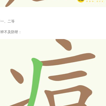
字一、二等
字猝不及防呀：