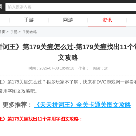
网
|
手游
|
网游
|
资讯
|
首页
>
手游
>
手游攻略
词王》第179关痘怎么过-第179关痘找出11
文攻略
时间：2026-07-08 10:49:18
作者：
阅读：
次
王》第179关痘怎么过？很多玩家不了解，快来和DVG游戏网一起看看
个常用字图文攻略吧。
更多推荐：
《天天拼词王》全关卡通关图文攻略
王》第179关痘找出11个常用字图文攻略：