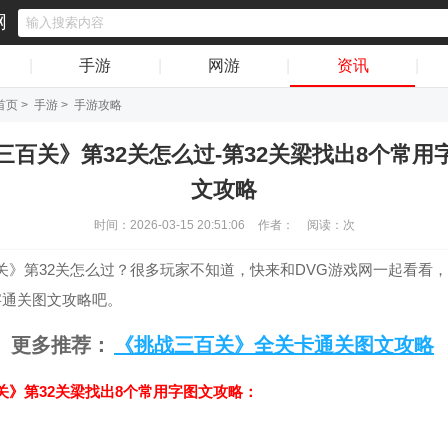
网
|
手游
|
网游
|
资讯
|
首页
>
手游
>
手游攻略
三百关》第32关怎么过-第32关梁找出8个常用
文攻略
时间：2026-03-15 20:51:06
作者：
阅读：
次
关》第32关怎么过？很多玩家不知道，快来和DVG游戏网一起看看，
字通关图文攻略吧。
更多推荐：
《挑战三百关》全关卡通关图文攻略
关》第32关梁找出8个常用字图文攻略：