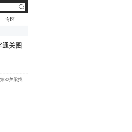
专区
字通关图
第32关梁找