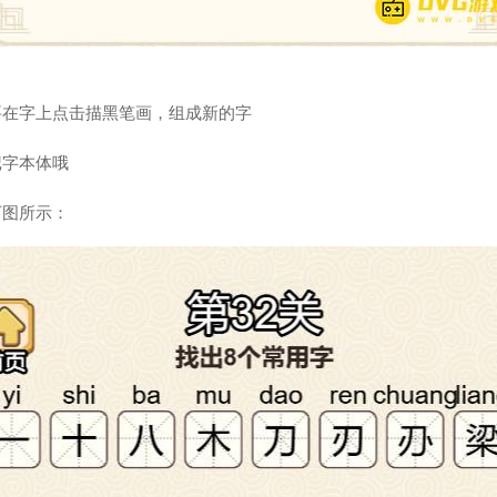
要在字上点击描黑笔画，组成新的字
记字本体哦
下图所示：