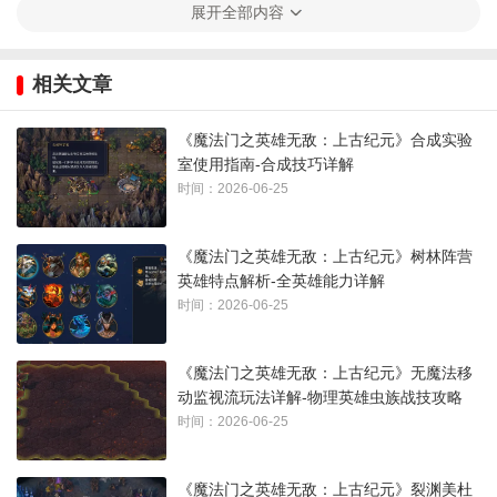
展开全部内容
相关文章
古怪随行者
《魔法门之英雄无敌：上古纪元》合成实验
在“深入树林”任务中招募所有独角猫部队。
室使用指南-合成技巧详解
时间：2026-06-25
地图上共有5处独角猫部队，位置见下方截图，你需要向每一处
都提供水晶。第一处需要15颗水晶，其余四处各需10颗。
《魔法门之英雄无敌：上古纪元》树林阵营
英雄特点解析-全英雄能力详解
切记：随着主线推进，你会失去上一个区域的全部资源和水晶
时间：2026-06-25
矿脉，因此请确保你的英雄足够强大，以击败后续守护水晶的
羊人与小妖，这样才能收集到足够的水晶，用于满足其余4处独
《魔法门之英雄无敌：上古纪元》无魔法移
角猫的需求。
动监视流玩法详解-物理英雄虫族战技攻略
时间：2026-06-25
《魔法门之英雄无敌：上古纪元》裂渊美杜