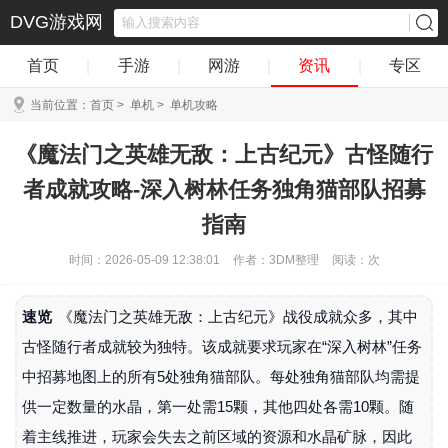
DVG游戏网
首页
|
手游
|
网游
|
资讯
|
专区
当前位置：
首页
>
单机
>
单机攻略
《魔法门之英雄无敌：上古纪元》古怪随行
者成就攻略-深入树林任务独角猫部队招募
指南
时间：2026-05-09 12:38:01
作者：3DM整理
阅读：
次
速览
《魔法门之英雄无敌：上古纪元》战役成就众多，其中
古怪随行者成就较为独特。该成就要求玩家在“深入树林”任务
中招募地图上的所有5处独角猫部队。每处独角猫部队均需提
供一定数量的水晶，第一处需15颗，其他四处各需10颗。随
着主线推进，玩家会失去之前区域的资源和水晶矿脉，因此