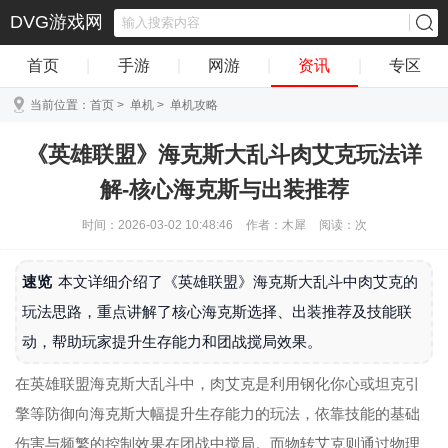
DVG游戏网
首页
|
手游
|
网游
|
资讯
|
专区
当前位置：
首页
>
单机
>
单机攻略
《英雄联盟》海克斯大乱斗肉艾克玩法详
解-核心海克斯与出装推荐
时间：2026-03-02 10:48:46
作者：木犀
阅读：
次
速览
本文详细介绍了《英雄联盟》海克斯大乱斗中肉艾克的
玩法思路，重点讲解了核心海克斯选择、出装推荐及技能联
动，帮助玩家提升生存能力和团战搅局效果。
在英雄联盟海克斯大乱斗中，肉艾克是利用钢化你心或坦克引
擎等防御向海克斯大幅提升生存能力的玩法，依靠技能的基础
伤害与频繁的控制效果在团战中搅局。而物转艾克则通过物理