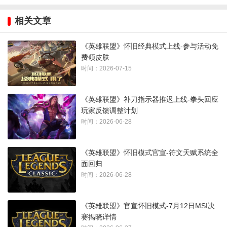
相关文章
《英雄联盟》怀旧经典模式上线-参与活动免
B级（通用牌，无好牌可晕）：珠光护手、最大雪球、全能龙
费领皮肤
魂、神射法师、有始有终、炼狱龙魂、暗影疾奔。
时间：2026-07-15
C级（强度一般，实在没牌能将就用）：终极唤醒、缩小射线、
《英雄联盟》补刀指示器推迟上线-拳头回应
升级中娅、巫师思考、帽上加帽、快中求稳。
玩家反馈调整计划
时间：2026-06-28
《英雄联盟》怀旧模式官宣-符文天赋系统全
面回归
时间：2026-06-28
《英雄联盟》官宣怀旧模式-7月12日MSI决
赛揭晓详情
出装推荐